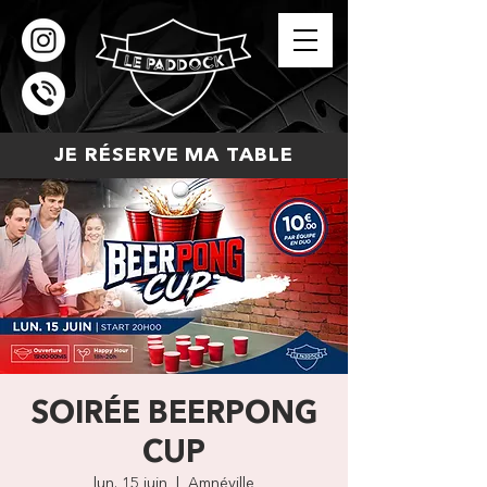
JE RÉSERVE MA TABLE
SOIRÉE BEERPONG
CUP
lun. 15 juin
  |  
Amnéville