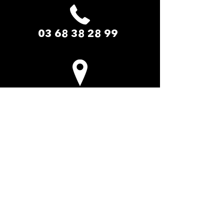
03 68 38 28 99
LE PADDOCK AMNEVILLE​
2 Rue du Safari
57360 Amnéville-les-Thermes
La cité des loisirs d'Amnéville Moselle
(Entrée de site - Face au zoo)