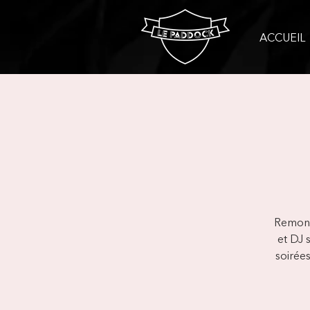
ACCUEIL
Remonte
et DJ 
soirées