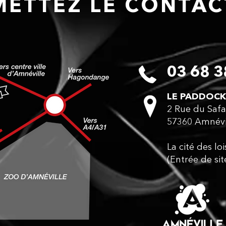
ETTEZ LE CONTA
03 68 3
LE PADDOCK
2 Rue du Safa
57360 Amnévi
La cité des lo
(Entrée de sit