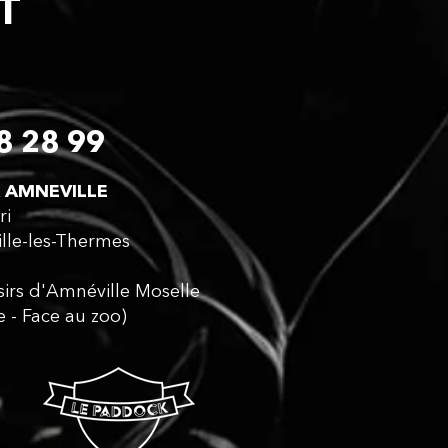
CT
8 28 99
 AMNEVILLE​
ri
lle-les-Thermes
isirs d'Amnéville Moselle
e - Face au zoo)