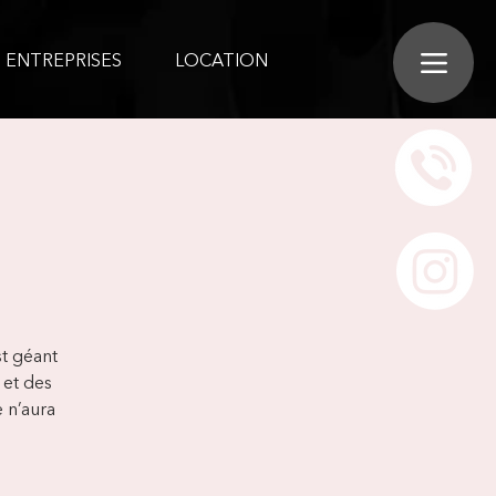
ENTREPRISES
LOCATION
st géant
 et des
e n’aura