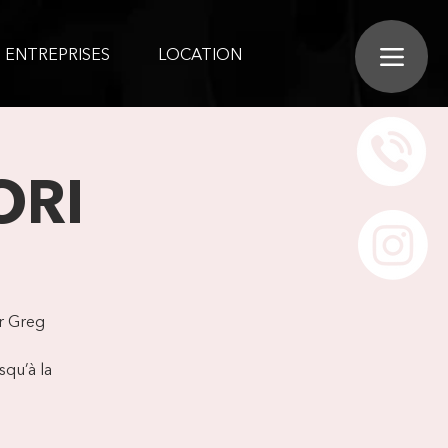
ENTREPRISES
LOCATION
ORI
r Greg
squ’à la