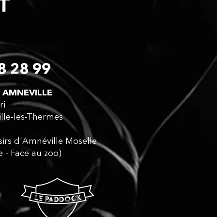
CT
8 28 99
 AMNEVILLE​
ri
lle-les-Thermes
isirs d'Amnéville Moselle
e - Face au zoo)