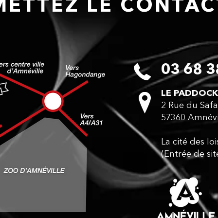
ETTEZ LE CONTA
03 68 3
LE PADDOCK
2 Rue du Safa
57360 Amnévi
La cité des lo
(Entrée de sit