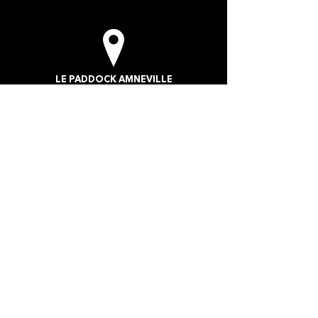
LE PADDOCK AMNEVILLE​
2 Rue du Safari
57360 Amnéville-les-Thermes
La cité des loisirs d'Amnéville Moselle
(Entrée de site - Face au zoo)