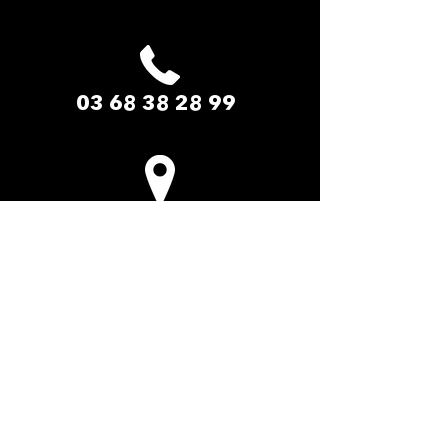
03 68 38 28 99
LE PADDOCK AMNEVILLE​
2 Rue du Safari
57360 Amnéville-les-Thermes
La cité des loisirs d'Amnéville Moselle
(Entrée de site - Face au zoo)